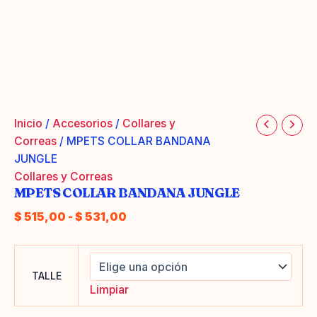
Inicio
/
Accesorios
/
Collares y
Correas
/ MPETS COLLAR BANDANA
JUNGLE
Collares y Correas
MPETS COLLAR BANDANA JUNGLE
Rango
$
515,00
-
$
531,00
de
precios:
desde
TALLE
$ 515,00
Limpiar
hasta