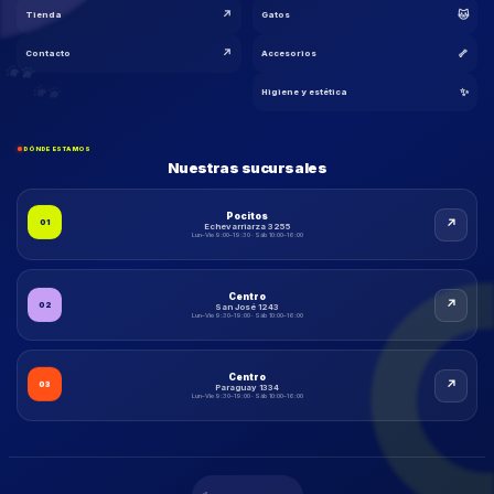
↗
🐱
Tienda
Gatos
↗
🦴
Contacto
Accesorios
🐾
🐾
✨
Higiene y estética
🐾
🐾
DÓNDE ESTAMOS
Nuestras sucursales
Pocitos
↗
01
Echevarriarza 3255
Lun–Vie 9:00–19:30 · Sáb 10:00–16:00
Centro
↗
02
San José 1243
Lun–Vie 9:30–19:00 · Sáb 10:00–16:00
Centro
↗
03
Paraguay 1334
Lun–Vie 9:30–19:00 · Sáb 10:00–16:00