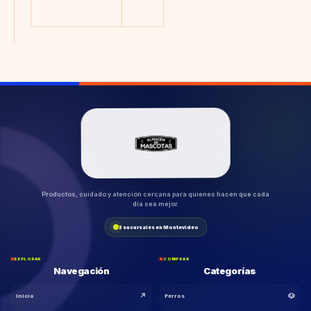
Productos, cuidado y atención cercana para quienes hacen que cada
día sea mejor.
3 sucursales en Montevideo
EXPLORAR
COMPRAR
Navegación
Categorías
↗
🐶
Inicio
Perros