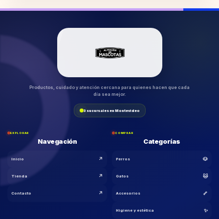
Productos, cuidado y atención cercana para quienes hacen que cada
día sea mejor.
3 sucursales en Montevideo
EXPLORAR
COMPRAR
Navegación
Categorías
↗
🐶
Inicio
Perros
↗
🐱
Tienda
Gatos
↗
🦴
Contacto
Accesorios
🐾
✨
Higiene y estética