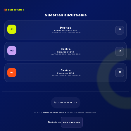
DÓNDE ESTAMOS
Nuestras sucursales
Pocitos
↗
01
Echevarriarza 3255
Lun–Vie 9:00–19:30 · Sáb 10:00–16:00
Centro
↗
02
San José 1243
Lun–Vie 9:30–19:00 · Sáb 10:00–16:00
Centro
↗
03
Paraguay 1334
Lun–Vie 9:30–19:00 · Sáb 10:00–16:00
🐾
TODO PARA ELLOS
© 2026
Almacén de Mascotas.
Todos los derechos reservados.
Diseñada por
KUY URUGUAY