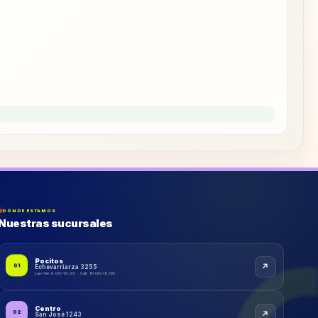
DÓNDE ESTAMOS
Nuestras sucursales
Pocitos
01
↗
Echevarriarza 3255
Lun–Vie 9:00–19:30 · Sáb 10:00–16:00
Centro
↗
02
San José 1243