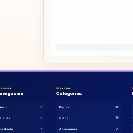
XPLORAR
COMPRAR
avegación
Categorías
↗
🐶
Inicio
Perros
↗
🐱
Tienda
Gatos
↗
🦴
Contacto
Accesorios