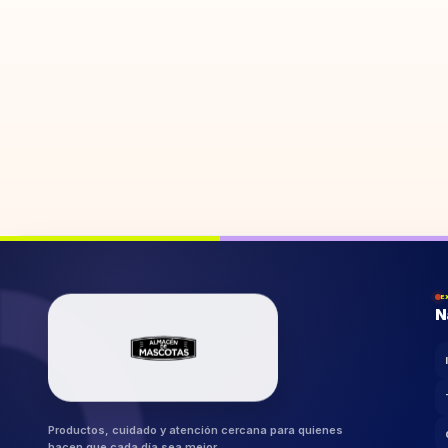
E
N
Productos, cuidado y atención cercana para quienes
🐾
hacen que cada día sea mejor.