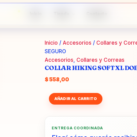
Inicio
Tienda
Contacto
Inicio
/
Accesorios
/
Collares y Corr
SEGURO
Accesorios
,
Collares y Correas
COLLAR HIKING SOFT XL DO
$
558,00
COLLAR
AÑADIR AL CARRITO
HIKING
SOFT
XL
DOBLE
SEGURO
ENTREGA COORDINADA
cantidad