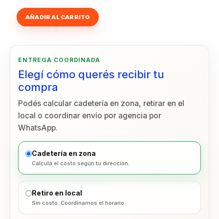
$ 1.888,00
Campera
AÑADIR AL CARRITO
Pawise
Chaqueta
con
polar
ENTREGA COORDINADA
cantidad
Elegí cómo querés recibir tu
compra
Podés calcular cadetería en zona, retirar en el
local o coordinar envío por agencia por
WhatsApp.
Cadetería en zona
Calculá el costo según tu dirección.
Retiro en local
Sin costo. Coordinamos el horario.