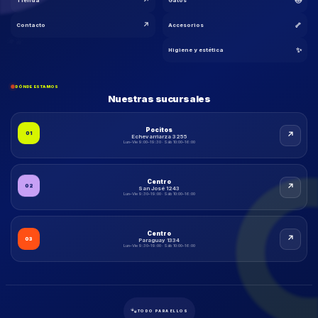
↗
🐱
Tienda
Gatos
↗
🦴
Contacto
Accesorios
🐾
🐾
✨
Higiene y estética
DÓNDE ESTAMOS
Nuestras sucursales
Pocitos
↗
01
Echevarriarza 3255
Lun–Vie 9:00–19:30 · Sáb 10:00–16:00
Centro
↗
02
San José 1243
Lun–Vie 9:30–19:00 · Sáb 10:00–16:00
Centro
↗
03
Paraguay 1334
Lun–Vie 9:30–19:00 · Sáb 10:00–16:00
🐾
TODO PARA ELLOS