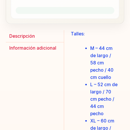
Talles:
Descripción
Información adicional
M – 44 cm
de largo /
58 cm
pecho / 40
cm cuello
L – 52 cm de
largo / 70
cm pecho /
44 cm
pecho
XL – 60 cm
de largo /