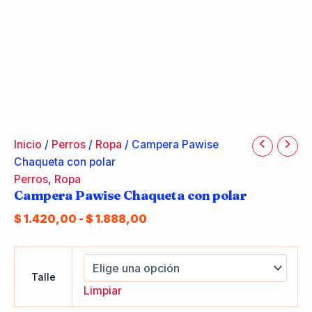
Inicio
/
Perros
/
Ropa
/ Campera Pawise
Chaqueta con polar
Perros
,
Ropa
Campera Pawise Chaqueta con polar
Rango
$
1.420,00
-
$
1.888,00
de
precios:
desde
Talle
$ 1.420,00
Limpiar
hasta