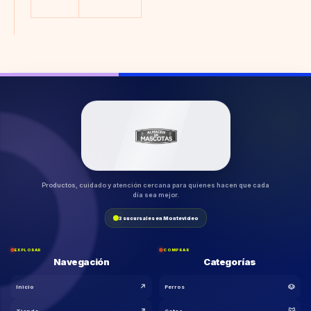
Productos, cuidado y atención cercana para quienes hacen que cada
día sea mejor.
3 sucursales en Montevideo
EXPLORAR
COMPRAR
Navegación
Categorías
↗
🐶
Inicio
Perros