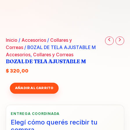
Inicio
/
Accesorios
/
Collares y
Correas
/ BOZAL DE TELA AJUSTABLE M
Accesorios
,
Collares y Correas
BOZAL DE TELA AJUSTABLE M
$
320,00
BOZAL
AÑADIR AL CARRITO
DE
TELA
AJUSTABLE
M
ENTREGA COORDINADA
cantidad
Elegí cómo querés recibir tu
compra