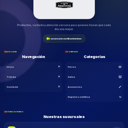
Productos, cuidado y atención cercana para quienes hacen que cada
día sea mejor.
3 sucursales en Montevideo
EXPLORAR
COMPRAR
Navegación
Categorías
↗
🐶
Inicio
Perros
↗
🐱
Tienda
Gatos
↗
🦴
Contacto
Accesorios
🐾
✨
Higiene y estética
DÓNDE ESTAMOS
Nuestras sucursales