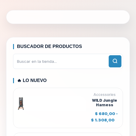
BUSCADOR DE PRODUCTOS
🔥 LO NUEVO
Accessories
WILD Jungle
Harness
$
680,00
-
R
$
1.308,00
a
n
g