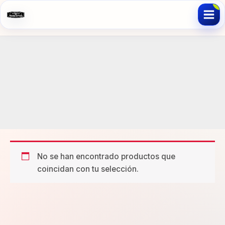
Ir
al
contenido
pez
No se han encontrado productos que
coincidan con tu selección.