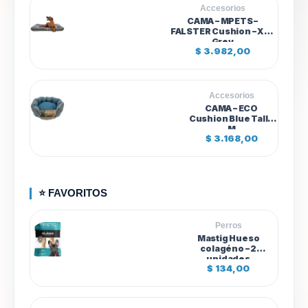
o
Accesorios
d
CAMA – MPETS –
e
FALSTER Cushion – XL –
p
Grey
r
$
3.982,00
e
c
i
o
s
Accesorios
:
CAMA – ECO
d
Cushion Blue Talle
e
M
s
$
3.168,00
d
e
$
6
⭐ FAVORITOS
8
0
,
Perros
0
Mastig Hueso
0
colagéno – 2
h
unidades
a
$
134,00
s
t
a
$