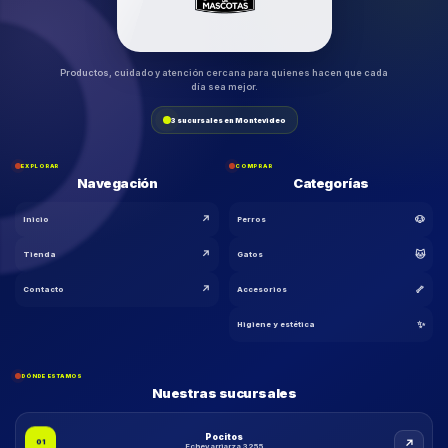
Productos, cuidado y atención cercana para quienes hacen que cada
día sea mejor.
3 sucursales en Montevideo
EXPLORAR
COMPRAR
Navegación
Categorías
↗
🐶
Inicio
Perros
↗
🐱
Tienda
Gatos
↗
🦴
Contacto
Accesorios
🐾
✨
Higiene y estética
DÓNDE ESTAMOS
Nuestras sucursales
Pocitos
↗
01
Echevarriarza 3255