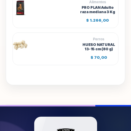
Alimentos
1
PRO PLAN Adulto
.
raza mediana 3 Kg
3
0
$
1.266,00
8
,
0
0
Perros
HUESO NATURAL
13-15 cm (80 g)
$
70,00