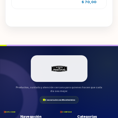
$
70,00
Productos, cuidado y atención cercana para quienes hacen que cada
día sea mejor.
3 sucursales en Montevideo
EXPLORAR
COMPRAR
Navegación
Categorías