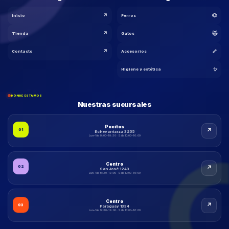
↗
🐶
Inicio
Perros
↗
🐱
Tienda
Gatos
↗
🦴
Contacto
Accesorios
🐾
✨
Higiene y estética
DÓNDE ESTAMOS
Nuestras sucursales
Pocitos
↗
01
Echevarriarza 3255
Lun–Vie 9:00–19:30 · Sáb 10:00–16:00
Centro
↗
02
San José 1243
Lun–Vie 9:30–19:00 · Sáb 10:00–16:00
Centro
↗
03
Paraguay 1334
Lun–Vie 9:30–19:00 · Sáb 10:00–16:00