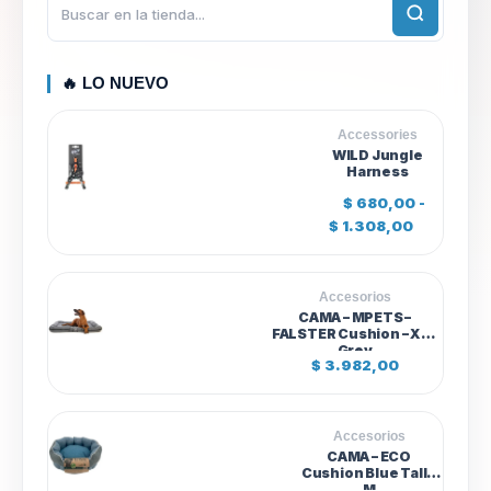
🔥 LO NUEVO
Accessories
WILD Jungle
Harness
$
680,00
-
R
$
1.308,00
a
n
g
o
Accesorios
d
CAMA – MPETS –
e
FALSTER Cushion – XL –
p
Grey
r
$
3.982,00
e
c
i
o
s
Accesorios
:
CAMA – ECO
d
Cushion Blue Talle
e
M