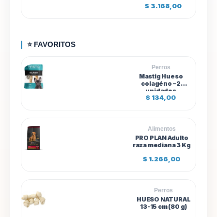
s
$
3.168,00
d
e
$
6
⭐ FAVORITOS
8
0
,
Perros
0
Mastig Hueso
0
colagéno – 2
h
unidades
a
$
134,00
s
t
a
$
Alimentos
1
PRO PLAN Adulto
.
raza mediana 3 Kg
3
0
$
1.266,00
8
,
0
0
Perros
HUESO NATURAL
13-15 cm (80 g)