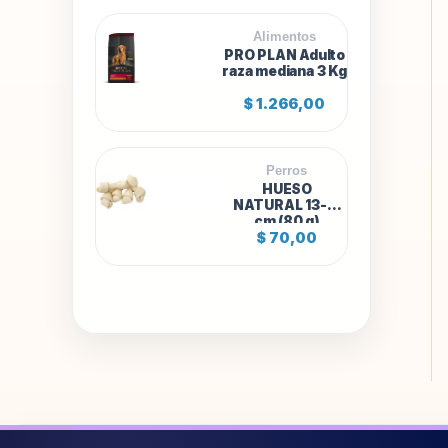
s
t
Alimentos
a
PRO PLAN Adulto
$
raza mediana 3 Kg
1
$
1.266,00
.
3
0
8
Perros
,
HUESO
0
NATURAL 13-15
0
cm (80 g)
$
70,00