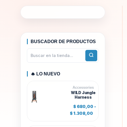
BUSCADOR DE PRODUCTOS
🔥 LO NUEVO
Accessories
WILD Jungle
Harness
$
680,00
-
R
$
1.308,00
a
n
g