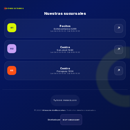
DÓNDE ESTAMOS
Nuestras sucursales
Pocitos
↗
01
Echevarriarza 3255
Lun–Vie 9:00–19:30 · Sáb 10:00–16:00
Centro
↗
02
San José 1243
Lun–Vie 9:30–19:00 · Sáb 10:00–16:00
Centro
↗
03
Paraguay 1334
Lun–Vie 9:30–19:00 · Sáb 10:00–16:00
🐾
TODO PARA ELLOS
© 2026
Almacén de Mascotas.
Todos los derechos reservados.
Diseñada por
KUY URUGUAY