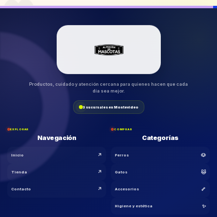
Productos, cuidado y atención cercana para quienes hacen que cada
día sea mejor.
3 sucursales en Montevideo
EXPLORAR
COMPRAR
Navegación
Categorías
↗
🐶
Inicio
Perros
↗
🐱
Tienda
Gatos
↗
🦴
Contacto
Accesorios
🐾
✨
Higiene y estética